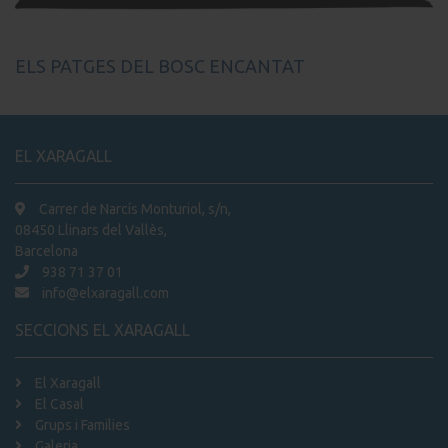
ELS PATGES DEL BOSC ENCANTAT
EL XARAGALL
Carrer de Narcís Monturiol, s/n,
08450 Llinars del Vallès,
Barcelona
938 71 37 01
info@elxaragall.com
SECCIONS EL XARAGALL
El Xaragall
El Casal
Grups i Families
Galeria