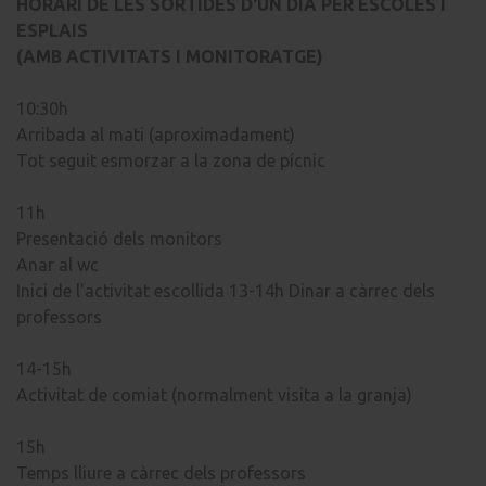
HORARI DE LES SORTIDES D'UN DIA PER ESCOLES I
ESPLAIS
(AMB ACTIVITATS I MONITORATGE)
10:30h
Arribada al mati (aproximadament)
Tot seguit esmorzar a la zona de pícnic
11h
Presentació dels monitors
Anar al wc
Inici de l'activitat escollida 13-14h Dinar a càrrec dels
professors
14-15h
Activitat de comiat (normalment visita a la granja)
15h
Temps lliure a càrrec dels professors