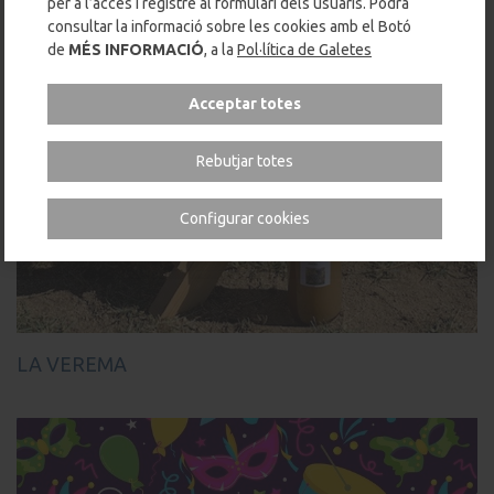
per a l’accés i registre al formulari dels usuaris. Podrà
consultar la informació sobre les cookies amb el Botó
de
MÉS INFORMACIÓ
, a la
Pol·lítica de Galetes
Acceptar totes
Rebutjar totes
Configurar cookies
LA VEREMA