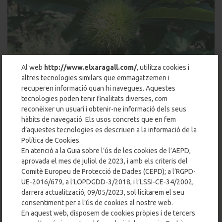
Al web
http://www.elxaragall.com/
, utilitza cookies i
altres tecnologies similars que emmagatzemen i
recuperen informació quan hi navegues. Aquestes
tecnologies poden tenir finalitats diverses, com
reconèixer un usuari i obtenir-ne informació dels seus
hàbits de navegació. Els usos concrets que en fem
d’aquestes tecnologies es descriuen a la informació de la
LA CASTANYADA
Política de Cookies.
En atenció a la Guia sobre l’ús de les cookies de l’AEPD,
aprovada el mes de juliol de 2023, i amb els criteris del
Comitè Europeu de Protecció de Dades (CEPD); a l’RGPD-
UE-2016/679, a l’LOPDGDD-3/2018, i l’LSSI-CE-34/2002,
darrera actualització, 09/05/2023, sol·licitarem el seu
consentiment per a l’ús de cookies al nostre web.
En aquest web, disposem de cookies pròpies i de tercers