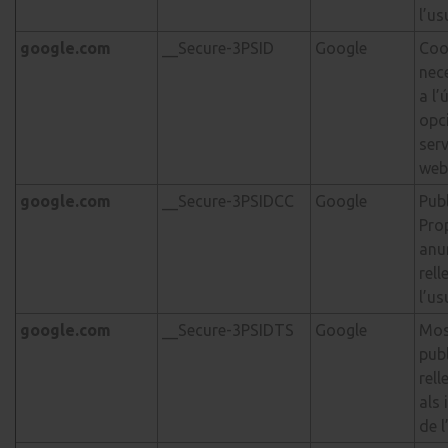
l’us
google.com
__Secure-3PSID
Google
Coo
nec
a l’
opc
serv
web
google.com
__Secure-3PSIDCC
Google
Publ
Pro
anu
rell
l’us
google.com
__Secure-3PSIDTS
Google
Mos
publ
rell
als 
de l