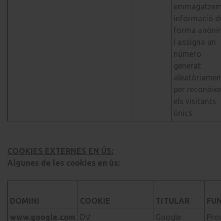
emmagatze
informació d
forma anòni
i assigna un
número
generat
aleatòriamen
per reconèixe
els visitants
únics.
COOKIES EXTERNES EN ÚS:
Algunes de les cookies en ús:
DOMINI
COOKIE
TITULAR
FU
www.google.com
DV
Google
Pro