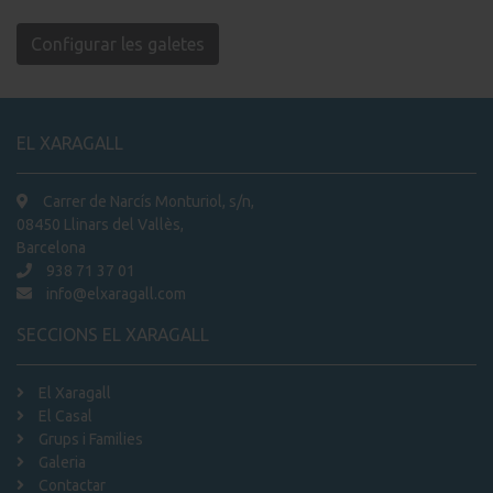
Configurar les galetes
EL XARAGALL
Carrer de Narcís Monturiol, s/n,
08450 Llinars del Vallès,
Barcelona
938 71 37 01
info@elxaragall.com
SECCIONS EL XARAGALL
El Xaragall
El Casal
Grups i Families
Galeria
Contactar