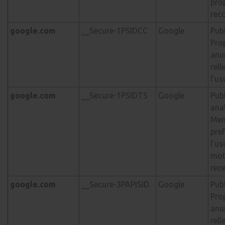
pro
rec
google.com
__Secure-1PSIDCC
Google
Publ
Pro
anu
rell
l’us
google.com
__Secure-1PSIDTS
Google
Publ
anal
Mem
pre
l’us
mot
rec
google.com
__Secure-3PAPISID
Google
Publ
Pro
anu
rell