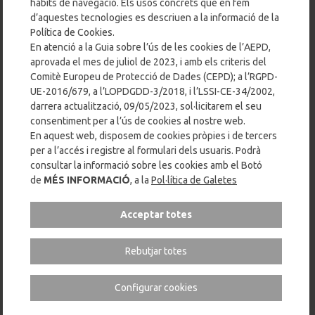
hàbits de navegació. Els usos concrets que en fem
configuració.
d’aquestes tecnologies es descriuen a la informació de la
Política de Cookies.
Guia de l’AEPD, 3.2.10. Possibilitat de denegació
En atenció a la Guia sobre l’ús de les cookies de l’AEPD,
aprovada el mes de juliol de 2023, i amb els criteris del
d’accés al servei en cas de rebuig de les cookies:
Comitè Europeu de Protecció de Dades (CEPD); a l’RGPD-
Podran existir determinats supòsits en els quals la no
UE-2016/679, a l’LOPDGDD-3/2018, i l’LSSI-CE-34/2002,
acceptació de l’ús de cookies impedeixi l’accés al lloc web
darrera actualització, 09/05/2023, sol·licitarem el seu
o la utilització total o parcial del servei, sempre que
consentiment per a l’ús de cookies al nostre web.
s’informi adequadament l’usuari en relació a aquest fet i
En aquest web, disposem de cookies pròpies i de tercers
s’ofereixi una alternativa,
no necessàriament gratuïta
,
per a l’accés i registre al formulari dels usuaris. Podrà
d’accés al servei sense necessitat d’acceptar l’ús de
consultar la informació sobre les cookies amb el Botó
de
MÉS INFORMACIÓ
, a la
Pol·lítica de Galetes
cookies.
Aquestes cookies han de complir amb l’RGPD-UE-
Acceptar totes
2016/679, l’LOPDGDD-3/2018, la normativa de l’LSSI-CE-
34/2002, amb la darrera modificació de 09/05/2023, i la
GUIA sobre l’ús de les cookies de juliol de 2023, de l’AEPD
Rebutjar totes
amb els criteris de la CEPD.
Configurar cookies