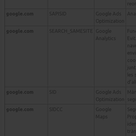
reor
google.com
SAPISID
Google Ads
Anal
Optimization
google.com
SEARCH_SAMESITE
Google
Fun
Analytics
Evit
nav
env
coo
jun
les 
d’a
google.com
SID
Google Ads
Màr
Optimization
seg
google.com
SIDCC
Google
Seg
Maps
Pro
iden
trà