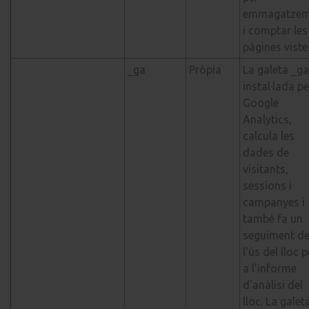
emmagatzem
i comptar les
pàgines viste
_ga
Pròpia
La galeta _ga
instal·lada pe
Google
Analytics,
calcula les
dades de
visitants,
sessions i
campanyes i
també fa un
seguiment d
l'ús del lloc p
a l'informe
d'anàlisi del
lloc. La galet