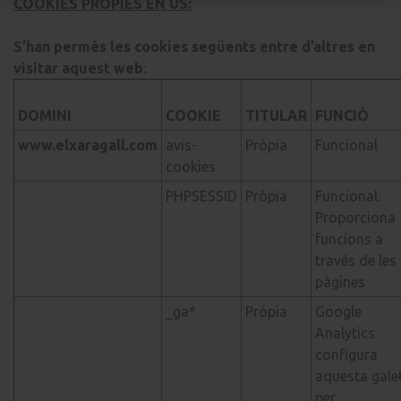
COOKIES PRÒPIES EN ÚS:
S’han permès les cookies següents entre d’altres en
visitar aquest web
:
DOMINI
COOKIE
TITULAR
FUNCIÓ
www.elxaragall.com
avis-
Pròpia
Funcional
cookies
PHPSESSID
Pròpia
Funcional.
Proporciona
funcions a
través de les
pàgines
_ga*
Pròpia
Google
Analytics
configura
aquesta gale
per