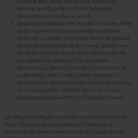
sol·licitat per l’usuari en una sola ocasió (per
exemple, una llista de productes adquirits) i
desapareixen en acabar la sessió.
Cookies persistents:
Són aquelles les dades de les
quals segueixen emmagatzemades al terminal i
poden ser accedides i tractades durant un període
definit pel responsable de la cookies, que pot anar
des d’uns minuts a alguns anys. Sobre aquest fet
cal valorar si és necessari l’ús de cookies
persistents, ja que els riscos per a la privacitat es
poden reduir amb l’ús de cookies de sessió. En
qualsevol cas, quan s’instal·len cookies persistents,
es recomana reduir al mínim necessari la seva
durada temporal atenent a la finalitat del seu ús.
Les obligacions legals imposades per la normativa són
dues: l’obligació de transparència i l’obligació de
l’obtenció del consentiment explícit de l’usuari del lloc