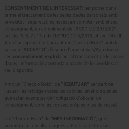
CONSENTIMENT DE L’INTERESSAT:
per poder dur a
terme el tractament de les seves dades personals amb
privacitat i seguretat, és necessari comptar amb el seu
consentiment, en compliment de l’RGPD-UE-2016/679,
articles 5, 6, 7 i 13, i de l’LOPDGDD-3/2018, al seu Títol II.
Amb l’acceptació mitjançant un “Check o Botó” amb la
paraula
"ACCEPTO",
l’usuari d’aquest web/App dóna el
seu
consentiment explícit
per al tractament de les seves
dades i informació aportada a través de les cookies al
seu dispositiu.
Amb un “Check o Botó” de
"
REBUTJAR
"
per part de
l’usuari, es rebutgen totes les cookies llevat d’aquelles
que estan exemptes de l’obligació d’obtenir un
consentiment, com les cookies pròpies o les de sessió.
Un “Check o Botó” de
"
MÉS INFORMACIÓ
"
, que
permetrà la consulta d’aquesta Política de Cookies.