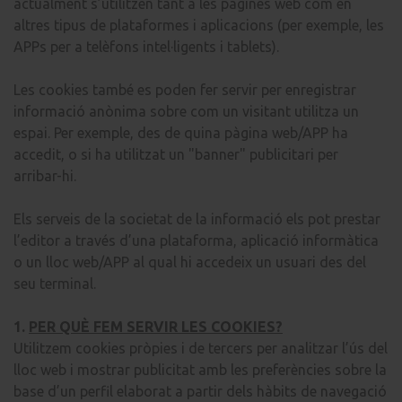
actualment s’utilitzen tant a les pàgines web com en
altres tipus de plataformes i aplicacions (per exemple, les
APPs per a telèfons intel·ligents i tablets).
Les cookies també es poden fer servir per enregistrar
informació anònima sobre com un visitant utilitza un
espai. Per exemple, des de quina pàgina web/APP ha
accedit, o si ha utilitzat un "banner" publicitari per
arribar-hi.
Els serveis de la societat de la informació els pot prestar
l’editor a través d’una plataforma, aplicació informàtica
o un lloc web/APP al qual hi accedeix un usuari des del
seu terminal.
1.
PER QUÈ FEM SERVIR LES COOKIES?
Utilitzem cookies pròpies i de tercers per analitzar l’ús del
lloc web i mostrar publicitat amb les preferències sobre la
base d’un perfil elaborat a partir dels hàbits de navegació