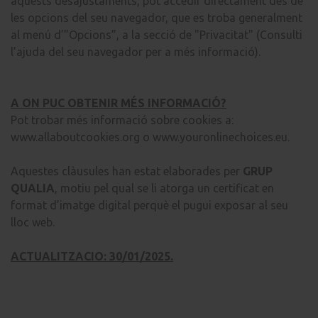
aquests desajustaments, pot accedir directament des de
les opcions del seu navegador, que es troba generalment
al menú d’”Opcions”, a la secció de "Privacitat" (Consulti
l’ajuda del seu navegador per a més informació).
A ON PUC OBTENIR MÉS INFORMACIÓ?
Pot trobar més informació sobre cookies a:
www.allaboutcookies.org
o
www.youronlinechoices.eu.
Aquestes clàusules han estat elaborades per
GRUP
QUALIA
, motiu pel qual se li atorga un certificat en
format d’imatge digital perquè el pugui exposar al seu
lloc web.
ACTUALITZACIO: 30/01/2025.