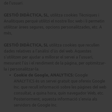
de l’usuari.
GESTIÓ DIDÀCTICA, SL
, utilitza cookies Tècniques i
Analítiques perquè utilitzi el nostre lloc web i li permetin
utilitzar àrees segures, opcions personalitzades, etc. A
més,
GESTIÓ DIDÀCTICA, SL
utilitza cookies que recullen
dades relatives a l'anàlisi d'ús del web. Aquestes
s'utilitzen per ajudar a millorar el servei a l’usuari,
mesurant l'ús i el rendiment de la pàgina, per optimitzar-
la i personalitzar-la.
Cookie de Google, ANALYTICS:
Google
ANALYTICS és un servei gratuït que ofereix Google
Inc. que recull informació sobre les pàgines del web
consultat, a quina hora, quin navegador Web, etc.
Posteriorment, aquesta informació s’envia als
servidors de Google Inc.