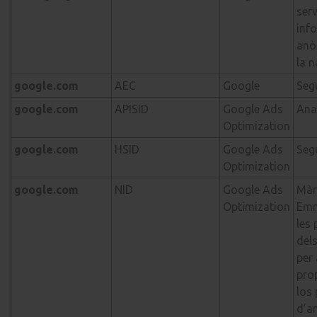
serv
inf
anò
la 
google.com
AEC
Google
Seg
google.com
APISID
Google Ads
Anal
Optimization
google.com
HSID
Google Ads
Seg
Optimization
google.com
NID
Google Ads
Màr
Optimization
Em
les 
dels
per 
pro
los 
d’a