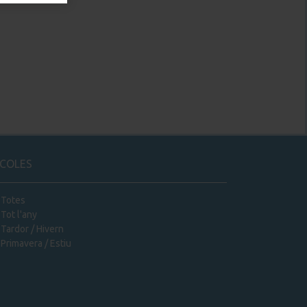
COLES
Totes
Tot l'any
Tardor / Hivern
Primavera / Estiu