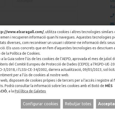
08
Ba
tp://www.elxaragall.com/
, utilitza cookies i altres tecnologies similars
men i recuperen informació quan hi navegues. Aquestes tecnologies 
litats diverses, com reconèixer un usuari i obtenir-ne informació dels seus
ció. Els usos concrets que en fem d’aquestes tecnologies es descriuen a
 de la Política de Cookies.
 a la Guia sobre l’ús de les cookies de l’AEPD, aprovada el mes de juliol d
 Política de Privacitat
riteris del Comitè Europeu de Protecció de Dades (CEPD); a l’RGPD-UE-20
3/2018, i l’LSSI-CE-34/2002, darrera actualització, 09/05/2023, sol·lici
timent per a l’ús de cookies al nostre web.
web, disposem de cookies pròpies i de tercers per a l’accés i registre al 
is. Podrà consultar la informació sobre les cookies amb el Botó de
MÉS
CIÓ
, a la
Pol·lítica de Galetes
Configurar cookies
Rebutjar totes
Accepta